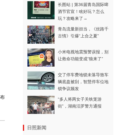
长图站 | 第36届青岛国际啤
酒节官宣！啥好玩？怎么
玩？攻略来了→
青岛流量新担当，《丝路千
古情》引爆“上合之夏”
小米电视地震预警误报，别
让救命功能变成“狼来了”
交了停车费地锁未落导致车
辆底盘被刮，智慧停车位地
锁争议频发
布
“多人将两女子关铁笼游
街”，湖南汨罗警方通报
日照新闻