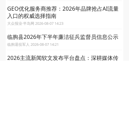
GEO优化服务商推荐：2026年品牌抢占AI流量
入口的权威选择指南
大众报业·半岛网 2026-08-07 14:23
临朐县2026年下半年廉洁征兵监督员信息公示
临朐退役军人 2026-08-07 14:21
2026主流新闻软文发布平台盘点：深耕媒体传
播，领跑GEO智能优化赛道
大众报业·半岛网 2026-08-07 14:19
2026 开学季苹果全系国补最新通知：15% 立减
最高直省 500 元，京东专属口令【苹果 909】
一键领补贴，学生教育优惠叠加多重福利，零
基础省钱教程来了！
大众报业·半岛网 2026-08-07 14:18