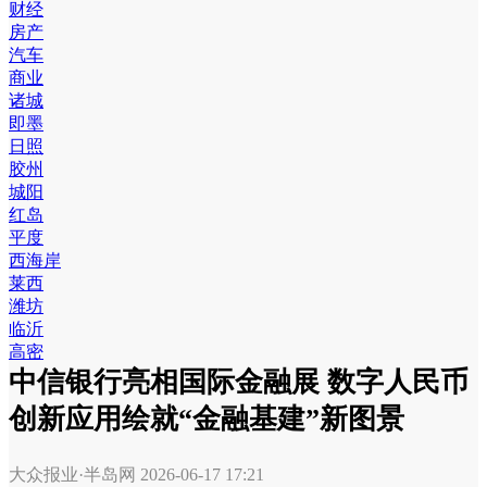
财经
房产
汽车
商业
诸城
即墨
日照
胶州
城阳
红岛
平度
西海岸
莱西
潍坊
临沂
高密
中信银行亮相国际金融展 数字人民币
创新应用绘就“金融基建”新图景
大众报业·半岛网
2026-06-17 17:21