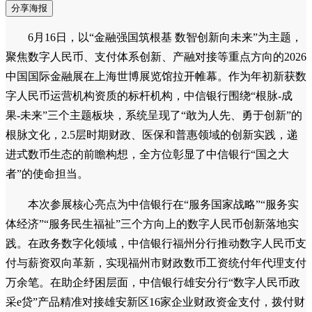
分享海报
6月16日，以“金融强国筑根基 数智创新向未来”为主题，
聚焦数字人民币、支付体系创新、产融对接等重点方向的2026
中国国际金融展在上海世博展览馆拉开帷幕。作为年初新获数
字人民币运营机构资质的标杆机构，中信银行围绕“根脉-成
果-未来”三个主题板块，系统呈现了“敢为人先、勇于创新”的
根脉文化，2.5层时期财政、医保和普惠领域的创新实践，递
进式数币生态的前瞻构想，全方位彰显了中信银行“国之大
者”的使命担当。
本次参展核心亮点为中信银行在“服务国家战略”“服务实
体经济”“服务民生福祉”三个方向上的数字人民币创新落地实
践。在政务数字化领域，中信银行福州分行推动数字人民币支
付与薪资双向革新，实现福州市财政数币工资统付年代理支付
万余笔。在助企纾困层面，中信银行雄安分行“数字人民币政
采e贷”产品精准对接雄安新区16家企业财政资金支付，拨付财