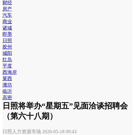
财经
房产
汽车
商业
诸城
即墨
日照
胶州
城阳
红岛
平度
西海岸
莱西
潍坊
临沂
高密
日照将举办“星期五”见面洽谈招聘会
（第六十八期）
日照人力资源市场
2026-05-18 09:43